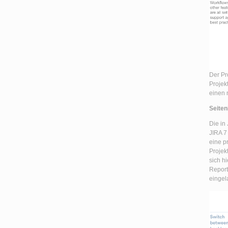
Der Pr
Projek
einen 
Seiten
Die in 
JIRA 7 
eine p
Projek
sich h
Report
eingel