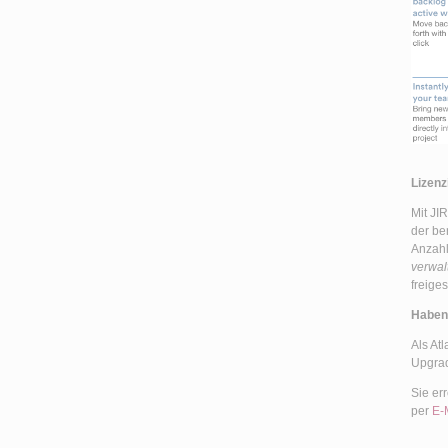
Lizen
Mit JI
der be
Anzahl
verwal
freige
Haben 
Als At
Upgrad
Sie er
per
E-