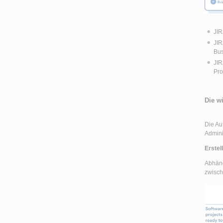
JIR
JIR
Bus
JIR
Pro
Die w
Die Au
Admini
Erstel
Abhäng
zwisch