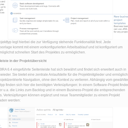
ojekttyp legt hierbei die zur Verfügung stehende Funktionalität fest. Jede
tvorlage kommt mit einem vorkonfigurierten Arbeitsablauf und ist konfiguriert um
möglichst schnellen Start des Projektes zu ermöglichen.
leiste in der Projektübersicht
JIRA 6.4 eingeführte Seitenleiste hat sich bewährt und findet sich erweitert auch in
wieder. Sie bietet eine zentrale Anlaufstelle für die Projektmitglieder und ermöglich
rojektzentrierte Navigation, ohne den Kontext zu verlieren. Abhängig vom gewählte
ttyp finden sich hier die benötigten Verknüpfungen: In einem Software-Projekt finde
ier u.a. die Links zum Backlog und in einem Business-Projekt die entsprechenden
s. Verknüpfungen können ergänzt und neue Teammitglieder zu einem Projekt
aden werden: