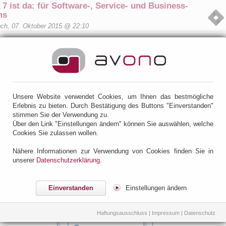
 7 ist da: für Software-, Service- und Business-
ms
och, 07. Oktober 2015 @ 22:10
ort ist das neue JIRA 7 von Atlassian verfügbar. Wir haben eine kurze
cht über die wichtigsten Neuerungen bezüglich Funktionalität und
ierung für Sie zusammengestellt.
 - Anwendungen für unterschiedliche Einsatzzwecke
e erste Version von JIRA vor mehr als 13 Jahren veröffentlicht wurde, stand die
Unsere Website verwendet Cookies, um Ihnen das bestmögliche
reentwicklung im Vordergrund. Seither wird JIRA von mehr als 35.000 Kunden in
Erlebnis zu bieten. Durch Bestätigung des Buttons "Einverstanden"
nterschiedlichen Bereichen als Issue-Tracker, als Projektmagementwerkzeug oder
stimmen Sie der Verwendung zu.
sk-Lösung eingesetzt. Diese verschiedenen Einsatzzwecke von JIRA sind jetzt
Über den Link "Einstellungen ändern" können Sie auswählen, welche
lossen in die Bildung einer JIRA-Produkfamilie mit dedizierten Schwerpunken: JIRA
Cookies Sie zulassen wollen.
künftig als Plattform für spezialisierte Anwendungen. Anwendungen in JIRA haben
kungen auf die Lizenzierung, das Benutzermanagement und die Oberfläche von
Nähere Informationen zur Verwendung von Cookies finden Sie in
unserer
Datenschutzerklärung
.
n bisher vorhandenen Plugins JIRA Agile und JIRA Service Desk werden
ungen und JIRA 7 wird in folgende Produkte unterteilt:
Einverstanden
Einstellungen ändern
Haftungsausschluss
|
Impressum
|
Datenschutz