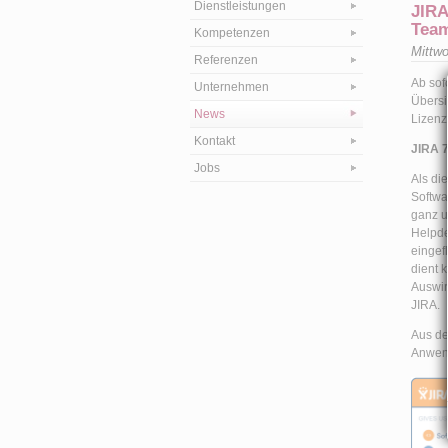
Dienstleistungen
JIRA
Tea
Kompetenzen
Mittw
Referenzen
Ab sof
Unternehmen
Übersi
News
Lizenz
Kontakt
JIRA 7
Jobs
Als di
Softwa
ganz u
Helpde
eingef
dient 
Auswir
JIRA.
Aus de
Anwend