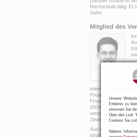
Darüber hinaus ist Wo
Hochschule tätig. Er i
Sohn.
Mitglied des Vo
Ax
Au
Um
so
Er
In
Be
Me
internationalen Produ
Projektleiter für eu
Unsere Websit
Finanzdienstleistung
Erlebnis zu bie
2004 baute er bei ein
stimmen Sie de
verantwortlicher Bus
Über den Link "
Java Enterprise auf.
Cookies Sie zul
Aus der langjährigen 
Nähere Informa
inhaltliche Schwerpu
unserer
Datensc