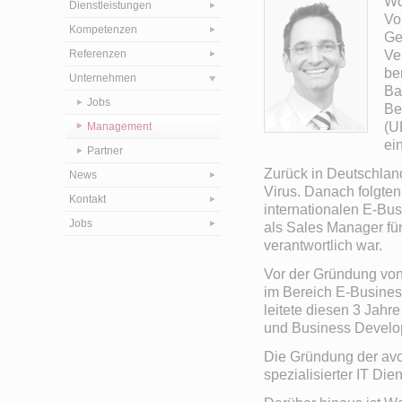
Wo
Dienstleistungen
Vo
Kompetenzen
Ge
Referenzen
Ve
be
Unternehmen
Ba
Jobs
Be
(U
Management
ei
Partner
Zurück in Deutschlan
News
Virus. Danach folgte
Kontakt
internationalen E-Bus
Jobs
als Sales Manager für
verantwortlich war.
Vor der Gründung von 
im Bereich E-Busines
leitete diesen 3 Jahr
und Business Develo
Die Gründung der avo
spezialisierter IT Die