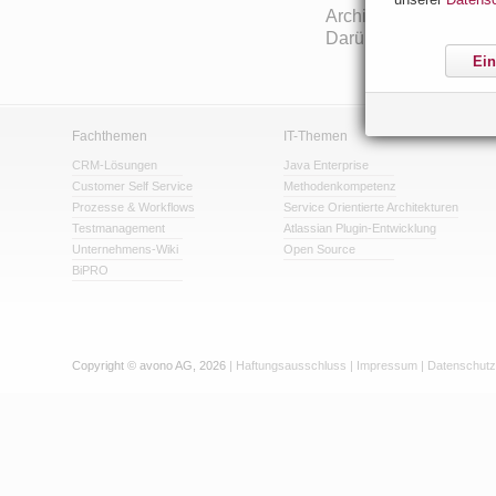
Architekturen und agi
Darüber hinaus ist er 
Ein
Fachthemen
IT-Themen
CRM-Lösungen
Java Enterprise
Customer Self Service
Methodenkompetenz
Prozesse & Workflows
Service Orientierte Architekturen
Testmanagement
Atlassian Plugin-Entwicklung
Unternehmens-Wiki
Open Source
BiPRO
Copyright © avono AG, 2026
|
Haftungsausschluss
|
Impressum
|
Datenschutz