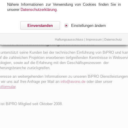
Nähere Informationen zur Verwendung von Cookies finden Sie in
herungsunternehmen, Herstellern von Maklersoftware, sowie Dienstleistern, m
unserer
Datenschutzerklärung
.
iel der Standardisierung von unternehmensübergreifenden Geschäftsprozess
 Versicherungsbranche.
sche Grundlage für die Prozessintegration bilden die Bausteine moderner SO
Einverstanden
Einstellungen ändern
rden die fachlichen Prozesse durch
modular aufgebaute Webservices in der 
SDLs formuliert.
Haftungsausschluss
|
Impressum
|
Datenschutz
BiPRO Dienstleistungsangebot von avono
unterstützt seine Kunden bei der technischen Einführung von BiPRO und ka
uf die zahlreichen Projekten erworbenen tiefgreifenden Kenntnisse in Webserv
logien, sowie auf die Erfahrung mit den Geschäftsprozessen der
herungsbranche zurückgreifen.
teresse an weitergehenden Informationen zu unseren BiPRO Dienstleistungen
 wir uns auf Ihre Anfrage per Mail an
info@avono.de
oder über unser
tformular
.
ist BiPRO Mitglied seit Oktober 2008.