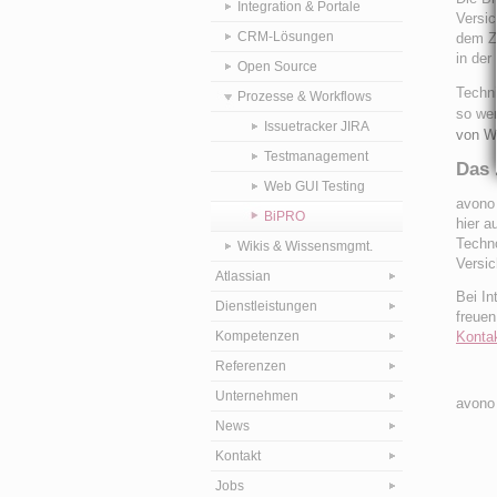
Integration & Portale
Versic
CRM-Lösungen
dem Z
in der
Open Source
Techni
Prozesse & Workflows
so we
Issuetracker JIRA
von W
Testmanagement
Das 
Web GUI Testing
avono 
BiPRO
hier a
Techno
Wikis & Wissensmgmt.
Versic
Atlassian
Bei In
Dienstleistungen
freuen
Kompetenzen
Kontak
Referenzen
Unternehmen
avono 
News
Kontakt
Jobs