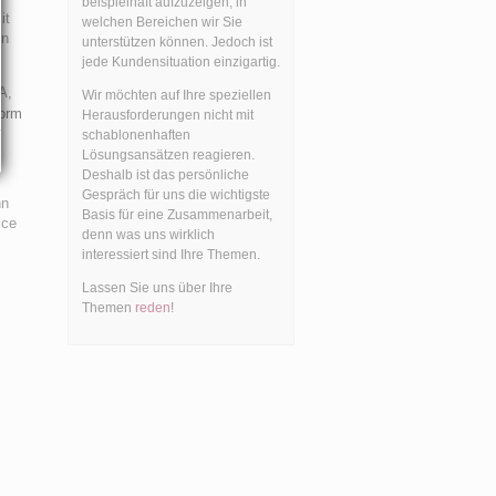
beispielhaft aufzuzeigen, in
it
welchen Bereichen wir Sie
en
unterstützen können. Jedoch ist
jede Kundensituation einzigartig.
A,
Wir möchten auf Ihre speziellen
Form
Herausforderungen nicht mit
schablonenhaften
Lösungsansätzen reagieren.
Deshalb ist das persönliche
Gespräch für uns die wichtigste
nn
Basis für eine Zusammenarbeit,
ice
denn was uns wirklich
interessiert sind Ihre Themen.
Lassen Sie uns über Ihre
Themen
reden
!