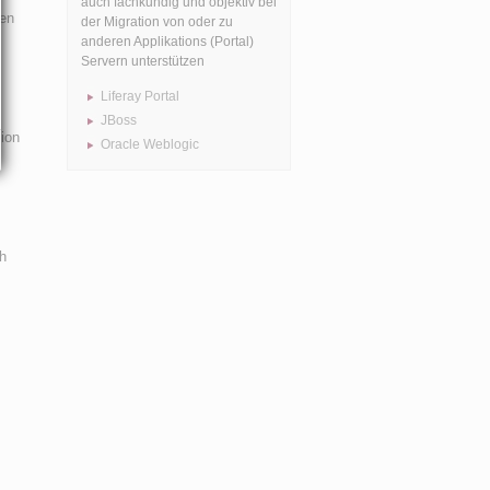
auch fachkundig und objektiv bei
ten
der Migration von oder zu
anderen Applikations (Portal)
Servern unterstützen
Liferay Portal
JBoss
tion
Oracle Weblogic
h