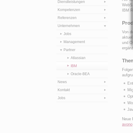
Dienstleistungen
WebSph
Kompetenzen
IBM R
Referenzen
Prod
Unternehmen
Von de
Jobs
aktuel
Management
und O
ergän
Partner
Atlassian
The
IBM
Folgen
Oracle-BEA
aufgru
News
Ent
Mig
Kontakt
Op
Jobs
Wo
Ja
Neue P
avono