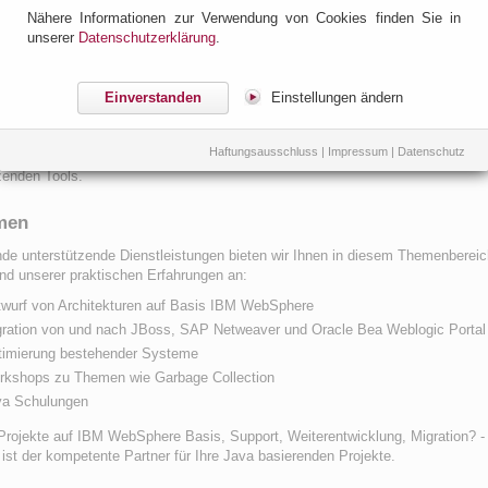
Nähere Informationen zur Verwendung von Cookies finden Sie in
ere Produkten und haben als IBM Business Partner Zugriff auf alle relevan
unserer
Datenschutzerklärung
.
essourcen.
ukt Versionen
Einverstanden
Einstellungen ändern
n Anfängen von WebSphere Version 4 über die Versionen 5 und 6 bis zur
len Version haben wir tiefgehende Erfahrungen in der Entwicklung, Administra
Haftungsausschluss
|
Impressum
|
Datenschutz
ptimierung von Anwendungen auf Basis des IBM Application Servers und den
zenden Tools.
men
de unterstützende Dienstleistungen bieten wir Ihnen in diesem Themenbereic
nd unserer praktischen Erfahrungen an:
wurf von Architekturen auf Basis IBM WebSphere
ration von und nach JBoss, SAP Netweaver und Oracle Bea Weblogic Portal
timierung bestehender Systeme
rkshops zu Themen wie Garbage Collection
va Schulungen
rojekte auf IBM WebSphere Basis, Support, Weiterentwicklung, Migration? -
ist der kompetente Partner für Ihre Java basierenden Projekte.