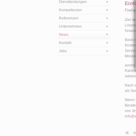
Dienstleistungen
Einf
Kompetenzen
Freita
Referenzen
Ziel d
Lösung
Unternehmen
hinau
News
Basis 
Kontakt
Incide
Servic
Jobs
Mindvi
avono 
Rahmen
Admini
Nach d
als Se
Wenn S
Berate
von Ji
info@
z