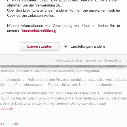
Erlebnis zu bieten. Durch Bestätigung des Buttons "Einverstanden"
ührung ITSM-Lösung - Jira Service Desk
stimmen Sie der Verwendung zu.
g, 09. Oktober 2020 @ 11:16
Über den Link "Einstellungen ändern" können Sie auswählen, welche
Cookies Sie zulassen wollen.
es Kunden war im ersten Schritt die Ablösung einer bestehenden ITSM-
 und im zweiten Schritt der Ausbau der Plattform um auch darüber
Nähere Informationen zur Verwendung von Cookies finden Sie in
sgehende Unternehmensprozesse abzubilden.
unserer
Datenschutzerklärung
.
des Projekts bildet Jira Service Desk zur Umsetzung ITIL-konformer Prozesse für
nt-, Change-, Problem-, und Service-Management. Für die Abbildung von
Einverstanden
Einstellungen ändern
ekatalogen und Assets kam hier unter anderem die Marketplace-App Insight von
lle zum Einsatz.
Haftungsausschluss
|
Impressum
|
Datenschutz
hat im Projekt bei Konzeption, Prozessdesign und Umsetzung unterstützt sowie im
 der Einführung neben dem technischen Staging auch Schulungen für die Jira-
stratoren und weitere Stakeholder auf Kundenseite durchgeführt.
em erfolgreichen Rollout der ersten Prozesse erfolgt der sukzessive weitere Ausb
rvice- und Projektmanagement-Plattform für weitere Unternehmensbereiche.
ie mehr darüber erfahren möchten, wie unsere Atlassian- und ITIL-zertifizierten
r auch Sie bei der Einführung von IT-Service-Management-Lösungen auf der Basis
ra Service Desk unterstützen können, nehmen Sie Kontakt mit uns auf:
avono.de
ur Übersicht