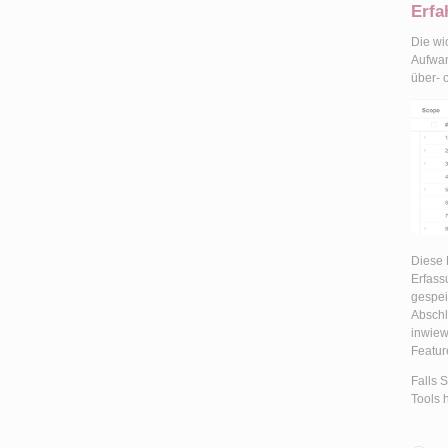
Erfa
Die wi
Aufwan
über- 
Diese 
Erfass
gespei
Abschl
inwiew
Featur
Falls 
Tools 