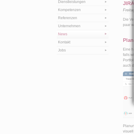
Dienstleistungen
JIRA
Kompetenzen
Freita
Referenzen
Die Ve
paar w
Unternehmen
News
Plan
Kontakt
Eine hä
Jobs
falls 
Portfo
auch d
Planun
visuel