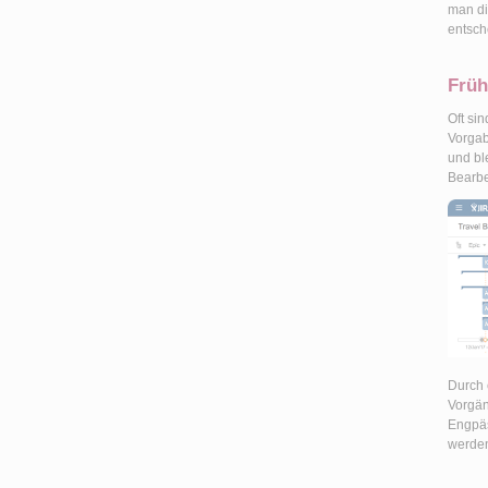
man di
entsch
Früh
Oft si
Vorgab
und bl
Bearbe
Durch 
Vorgän
Engpäs
werde