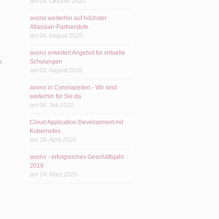
am 09. Oktober 2020
avono weiterhin auf höchster
Atlassian-Partnerstufe
am 04. August 2020
avono erweitert Angebot für virtuelle
Schulungen
n
am 03. August 2020
avono in Coronazeiten - Wir sind
weiterhin für Sie da
am 06. Juli 2020
Cloud Application Development mit
Kubernetes
am 18. April 2020
avono - erfolgreiches Geschäftsjahr
2019
am 24. März 2020