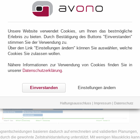
 Portfolio 2.2
g, 24. März 2017 @ 09:27
rsion 2.2 von JIRA Portfolio wurde vor kurzem veröffentlicht und mit ihr ein
ichtige neue Features.
Unsere Website verwendet Cookies, um Ihnen das bestmögliche
Erlebnis zu bieten. Durch Bestätigung des Buttons "Einverstanden"
ungsszenarien
stimmen Sie der Verwendung zu.
Über den Link "Einstellungen ändern" können Sie auswählen, welche
ufige, falls nicht die häufigste Frage bei der Projektplanung lautet "Was passiert,
Cookies Sie zulassen wollen.
wir Feature XY höher priorisieren?". Diese Planungsszenarien lassen sich im neuen
lio separat erfassen und speichern. Neben der reinen Priorisierung können dabei
Nähere Informationen zur Verwendung von Cookies finden Sie in
ie Team-Zuordnungen der Vorgänge variiert werden.
unserer
Datenschutzerklärung
.
Einverstanden
Einstellungen ändern
Haftungsausschluss
|
Impressum
|
Datenschutz
gsentscheidungen basieren dadurch auf errechneten und validierten Planungen,
l durch die gewohnte Zeitstrahldarstellung unterstützt. Mit wenigen Mausklicks kann