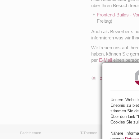
über Ihren Besuch freu
Frontend-Builds - Vo
Freitag)
Auch als Bewerber sind 
informieren was wir Ihn
Wir freuen uns auf Ih
haben, können Sie ger
per
E-Mail
einen persön
zur Übersicht
Unsere Websit
Erlebnis zu bie
stimmen Sie de
Über den Link "
Cookies Sie zul
Fachthemen
IT-Themen
Nähere Informa
unserer
Datensc