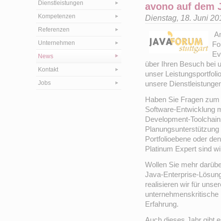
Dienstleistungen
avono auf dem J
Kompetenzen
Dienstag, 18. Juni 2
Referenzen
Am
Unternehmen
Fo
Ev
News
über Ihren Besuch bei u
Kontakt
unser Leistungsportfol
Jobs
unsere Dienstleistungen
Haben Sie Fragen zum ri
Software-Entwicklung mi
Development-Toolchains
Planungsunterstützung 
Portfolioebene oder de
Platinum Expert sind wi
Wollen Sie mehr darübe
Java-Enterprise-Lösung
realisieren wir für uns
unternehmenskritische 
Erfahrung.
Auch dieses Jahr gibt e