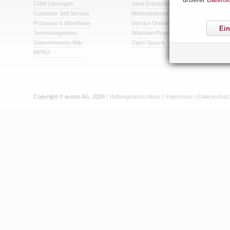
CRM-Lösungen
Java Enterprise
Customer Self Service
Methodenkompetenz
Prozesse & Workflows
Service Orientierte Architekturen
Ein
Testmanagement
Atlassian Plugin-Entwicklung
Unternehmens-Wiki
Open Source
BiPRO
Copyright © avono AG, 2026
|
Haftungsausschluss
|
Impressum
|
Datenschutz