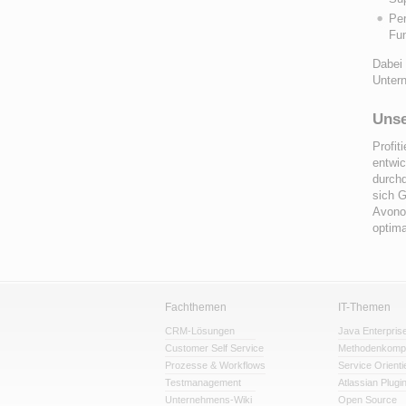
Per
Fun
Dabei 
Unter
Unse
Profit
entwic
durchd
sich G
Avono 
optim
Fachthemen
IT-Themen
CRM-Lösungen
Java Enterpris
Customer Self Service
Methodenkomp
Prozesse & Workflows
Service Orienti
Testmanagement
Atlassian Plugi
Unternehmens-Wiki
Open Source