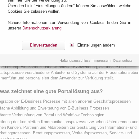
stimmen Sie der Verwendung zu.
ufsprozessen, die kompetente und individuelle Betreuung von Kundenwünsch
Über den Link "Einstellungen ändern" können Sie auswählen, welche
as Management von Logistikprozessen geht, das Internet ist für viele
Cookies Sie zulassen wollen.
ehmen ein bedeutender Zugang zu ihren Kunden, Partnern und Mitarbeitern
en. Das liegt vor allem daran, dass automatisierte Transaktionen über das
Nähere Informationen zur Verwendung von Cookies finden Sie in
et sehr viel kostengünstiger als vergleichbare Prozesse über CallCenter oder
unserer
Datenschutzerklärung
.
n sind.
Einverstanden
Einstellungen ändern
en Sie das Potential des Internets!
 Potential des Internets vollständig nutzen zu können, ist eine Integration de
Haftungsausschluss
|
Impressum
|
Datenschutz
ness Prozesse mit allen anderen Geschäftsprozessen erforderlich. Portale s
ine Lösung. Ein Portal ist eine webbasierte Anwendung, die Inhalte und
äftsprozesse verschiedener Anbieter und Systeme auf der Präsentationsebe
enführt und personalisiert dem Anwender zur Verfügung stellt.
was zeichnet eine gute Portallösung aus?
egration der E-Business Prozesse mit allen anderen Geschäftsprozessen
fache Abbildung und Erweiterung von E-Business Prozessen
ärente Verknüpfung von Portal und Workflow Technologien
bildung der kompletten Kommunikationsprozesse zwischen Unternehmen und
nen Kunden, Partnern und Mitarbeitern zur Gestaltung von Informations- und
ketingprozessen, Beratungsprozessen, Verkaufsprozessen, Service- und
pportprozessen