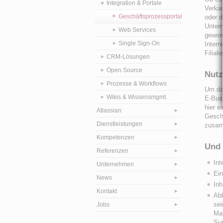
Integration & Portale
Verka
Geschäftsprozessportal
oder d
Untern
Web Services
geword
Single Sign-On
Intern
Filiale
CRM-Lösungen
Open Source
Nutz
Prozesse & Workflows
Um das
Wikis & Wissensmgmt.
E-Busi
hier e
Atlassian
Gesch
Dienstleistungen
zusamm
Kompetenzen
Und 
Referenzen
Int
Unternehmen
Ein
News
Inh
Kontakt
Ab
sei
Jobs
Mar
Su