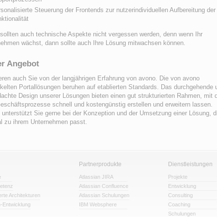
sonalisierte Steuerung der Frontends zur nutzerindividuellen Aufbereitung der
ktionalität
sollten auch technische Aspekte nicht vergessen werden, denn wenn Ihr
nehmen wächst, dann sollte auch Ihre Lösung mitwachsen können.
r Angebot
ieren auch Sie von der langjährigen Erfahrung von avono. Die von avono
kelten Portallösungen beruhen auf etablierten Standards. Das durchgehende 
achte Design unserer Lösungen bieten einen gut strukturierten Rahmen, mit
eschäftsprozesse schnell und kostengünstig erstellen und erweitern lassen.
unterstützt Sie gerne bei der Konzeption und der Umsetzung einer Lösung, d
al zu ihrem Unternehmen passt.
Partnerprodukte
Dienstleistungen
e
Atlassian JIRA
Projekte
etenz
Atlassian Confluence
Entwicklung
erte Architekturen
Atlassian Schulungen
Consulting
n-Entwicklung
IBM Websphere
Coaching
Schulungen