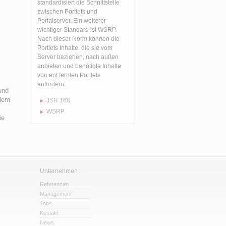
standardisiert die Schnittstelle
zwischen Portlets und
Portalserver. Ein weiterer
wichtiger Standard ist WSRP.
Nach dieser Norm können die
Portlets Inhalte, die sie vom
Server beziehen, nach außen
anbieten und benötigte Inhalte
von ent fernten Portlets
anfordern.
und
 dem
JSR 168
WSRP
ie
Unternehmen
Referenzen
Management
Jobs
Kontakt
News