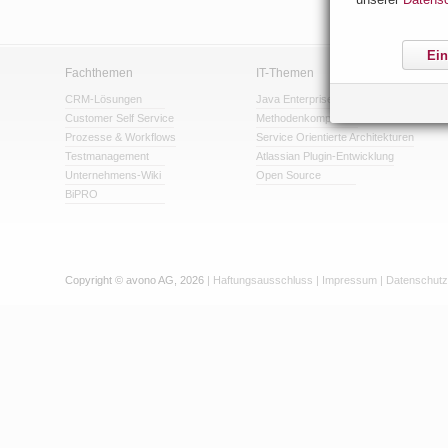
Ein
Fachthemen
IT-Themen
CRM-Lösungen
Java Enterprise
Customer Self Service
Methodenkompetenz
Prozesse & Workflows
Service Orientierte Architekturen
Testmanagement
Atlassian Plugin-Entwicklung
Unternehmens-Wiki
Open Source
BiPRO
Copyright © avono AG, 2026
|
Haftungsausschluss
|
Impressum
|
Datenschutz