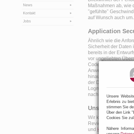
News
Maßnahmen ab, wie d
"gefühlte" Geschwind
Kontakt
auf Wunsch auch um.
Jobs
Application Sec
Ähnlich wie die Anfor
Sicherheit der Daten
bereits in der Entwur
vor ungeliebten Über
Code hinsichtlich typi
Anwendungsentwicklu
hinaus führen wir Test
der Daten zu überprüf
Logmechanismen. Die
nach der Analyse und
Unsere Websit
Erlebnis zu bie
Unser Angebot
stimmen Sie de
Über den Link "
Wir konnten schon ei
Cookies Sie zul
Reviewsituationen un
Nähere Informa
und
kontaktieren
Sie 
unserer
Datensc