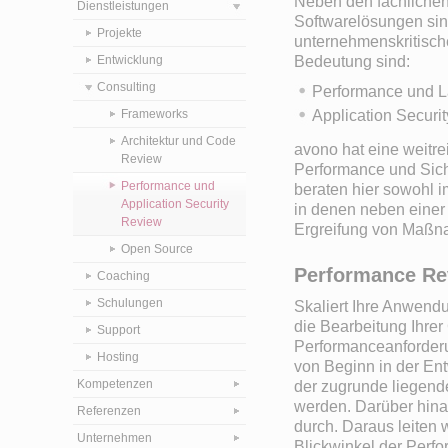
Neben den fachlichen
Dienstleistungen
Softwarelösungen sin
Projekte
unternehmenskritisc
Entwicklung
Bedeutung sind:
Consulting
Performance und L
Frameworks
Application Securit
Architektur und Code
avono hat eine weitre
Review
Performance und Sic
Performance und
beraten hier sowohl i
Application Security
in denen neben einer 
Review
Ergreifung von Maßna
Open Source
Performance Re
Coaching
Schulungen
Skaliert Ihre Anwend
die Bearbeitung Ihrer
Support
Performanceanforderu
Hosting
von Beginn in der Ent
Kompetenzen
der zugrunde liegend
werden. Darüber hina
Referenzen
durch. Daraus leiten
Unternehmen
Blickwinkel der Perf