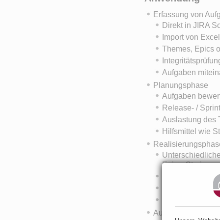
Erfassung von Auf
Direkt in JIRA S
Import von Excel
Themes, Epics od
Integritätsprüfu
Aufgaben mitein
Planungsphase
Aufgaben bewer
Release- / Sprin
Auslastung des
Hilfsmittel wie 
Realisierungsphas
Unterschiedlich
Epics, Stories 
Zeiterfassung
Entwicklungssta
Hindernisse sch
Auswertung von Ar