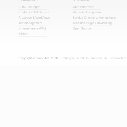
CRM-Lösungen
Java Enterprise
Customer Self Service
Methodenkompetenz
Prozesse & Workflows
Service Orientierte Architekturen
Testmanagement
Atlassian Plugin-Entwicklung
Unternehmens-Wiki
Open Source
BiPRO
Copyright © avono AG, 2026
|
Haftungsausschluss
|
Impressum
|
Datenschutz