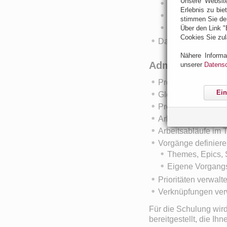
Unsere Websit
Welche Diagram
Erlebnis zu bie
Entwicklungsges
stimmen Sie de
Kosten- / Nutzen
Über den Link "
Cookies Sie zul
Dashboards und Wal
Nähere Informa
Administration
unserer
Datensc
Projektvorlagen
Ein
Globale Projektein
Projektspezifische
Arbeitsfreie Tage 
Arbeitsabläufe im
Vorgänge definier
Themes, Epics, 
Eigene Vorgang
Prioritäten verwalt
Verknüpfungen ver
Für die Schulung wird
bereitgestellt, die I