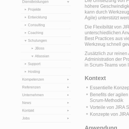
Die Umsetzung von Pro
Dienstleistungen
höhere Geschwindigke
Projekte
kann durch Werkzeug
Entwicklung
Agile) unterstützt wer
Consulting
Die Flexibiltät von JI
unterschiedlichen An
Coaching
Best Practices aus vi
Schulungen
Werkzeug schnell ge
JBoss
Zusätzlich zur reine
Atlassian
Administration der Pro
Support
in Scrum-Teams von I
Hosting
Kontext
Kompetenzen
Referenzen
Essentielle Konzep
Benefits der agile
Unternehmen
Scrum-Methodik
News
Vorteile von JIRA 
Kontakt
Konzepte von JIRA
Jobs
Anwendung