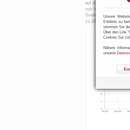
auf die gesamte Kernfun
von Vorgängen bis hin 
Grafik verdeutlicht di
Unsere Websit
zu JIRA 4.4, abhängig 
Erlebnis zu bie
stimmen Sie de
Über den Link "
Cookies Sie zul
Nähere Informa
unserer
Datensc
Ein