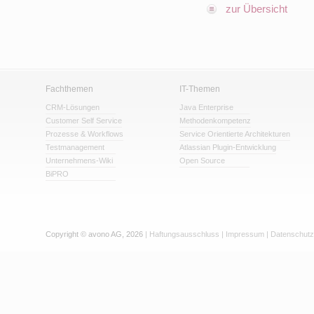
zur Übersicht
Fachthemen
IT-Themen
CRM-Lösungen
Java Enterprise
Customer Self Service
Methodenkompetenz
Prozesse & Workflows
Service Orientierte Architekturen
Testmanagement
Atlassian Plugin-Entwicklung
Unternehmens-Wiki
Open Source
BiPRO
Copyright © avono AG, 2026
|
Haftungsausschluss
|
Impressum
|
Datenschutz