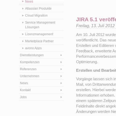
News
Atlassian Produkte
Cloud Migration
JIRA 5.1 veröff
Service Management
Freitag, 13. Juli 201
Lösungen
Lizenzmanagement
Am 10. Juli 2012 wurde 
veröffentlicht. Das neu
Marketplace Partner
Erstellen und Editiere
avono Apps
Feedback, erweiterte A
Dienstleistungen
Performanceverbesserun
Optimierung.
Kompetenzen
Referenzen
Erstellen und Bearbe
Unternehmen
Vorgänge lassen sich i
News
Mail, von Drittanwendu
erstellen. Hierbei werd
Kontakt
Informationen erhoben.
Jobs
einem späteren Zeitpunkt
Feldinhalte direkt angek
Änderungen werden hie