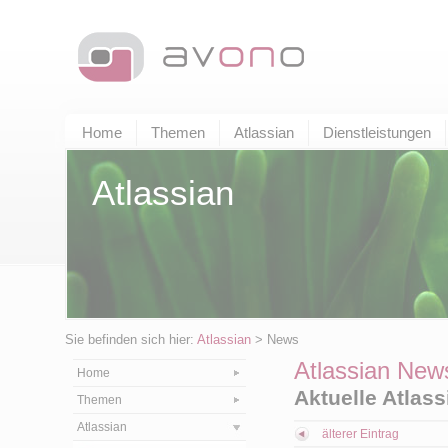
Home
Themen
Atlassian
Dienstleistungen
Atlassian
Sie befinden sich hier:
Atlassian
> News
Atlassian New
Home
Aktuelle Atlas
Themen
Atlassian
älterer Eintrag