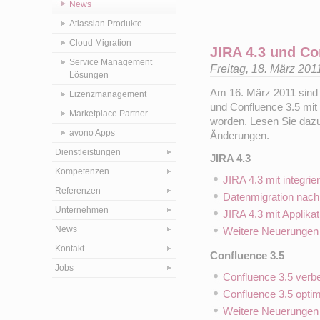
News
Atlassian Produkte
Cloud Migration
JIRA 4.3 und Co
Service Management
Freitag, 18. März 20
Lösungen
Am 16. März 2011 sind 
Lizenzmanagement
und Confluence 3.5 mit 
Marketplace Partner
worden. Lesen Sie daz
avono Apps
Änderungen.
Dienstleistungen
JIRA 4.3
Kompetenzen
JIRA 4.3 mit integri
Referenzen
Datenmigration nach
Unternehmen
JIRA 4.3 mit Applika
News
Weitere Neuerungen 
Kontakt
Confluence 3.5
Jobs
Confluence 3.5 verbe
Confluence 3.5 optim
Weitere Neuerungen 