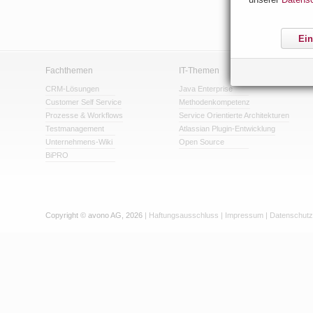
Ein
Fachthemen
IT-Themen
CRM-Lösungen
Java Enterprise
Customer Self Service
Methodenkompetenz
Prozesse & Workflows
Service Orientierte Architekturen
Testmanagement
Atlassian Plugin-Entwicklung
Unternehmens-Wiki
Open Source
BiPRO
Copyright © avono AG, 2026
|
Haftungsausschluss
|
Impressum
|
Datenschutz