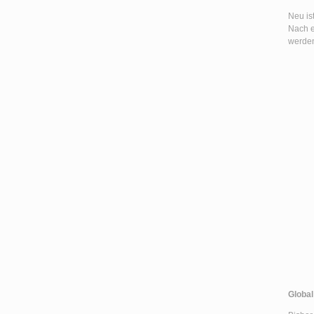
Neu is
Nach e
werde
Global