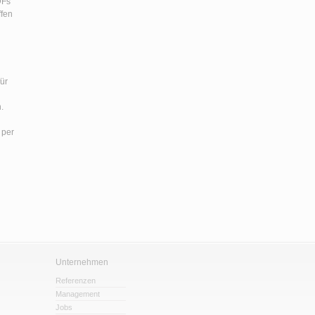
DFs
ffen
für
.
 per
Unternehmen
Referenzen
Management
Jobs