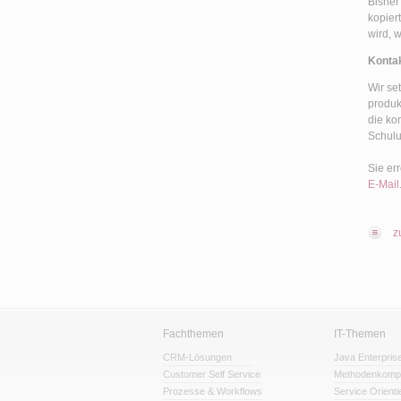
Bisher
kopier
wird, 
Konta
Wir se
produk
die ko
Schulu
Sie er
E-Mail
z
Fachthemen
IT-Themen
CRM-Lösungen
Java Enterpris
Customer Self Service
Methodenkomp
Prozesse & Workflows
Service Orienti