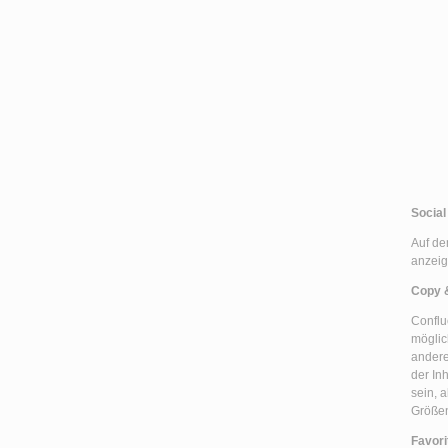
Social
Auf de
anzeig
Copy 
Conflu
möglic
andere
der In
sein, 
Größe
Favori