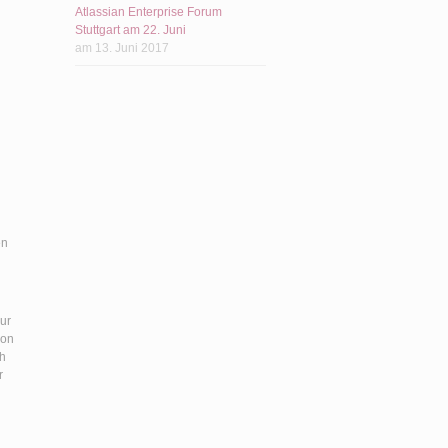
Atlassian Enterprise Forum
Stuttgart am 22. Juni
am 13. Juni 2017
en
nur
von
ch
r