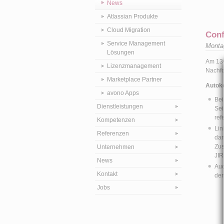
News
Atlassian Produkte
Cloud Migration
Conf
Service Management
Monta
Lösungen
Am 13.
Lizenzmanagement
Nachfo
Marketplace Partner
Autoko
avono Apps
Bei
Dienstleistungen
Sei
ref
Kompetenzen
Lin
Referenzen
dar
Zus
Unternehmen
JIR
News
Auc
Kontakt
dem
Jobs