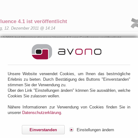
luence 4.1 ist veröffentlicht
g, 12. Dezember 2011 @ 14:14
12.2011 hat Atlassian die neue Version 4.1 von Confluence veröffentlicht.
lgend erhalten Sie einen Überblick der wichtigsten Neuerungen.
nvertierung von Links
m Einfügen von Links (<STRG>+V oder über das Kontext-Menü) zu anderen Wiki-
ten wird statt der URL automatisch der Seitentitel dargestellt. Benennt man die
erenzierten Seiten um, so wird der Link automatisch angepasst.
Unsere Website verwendet Cookies, um Ihnen das bestmögliche
ks zu Vorgängen im JIRA werden ebenfalls erkannt und als als JIRA-Makro
Erlebnis zu bieten. Durch Bestätigung des Buttons "Einverstanden"
gestellt. Der Leser erhält damit zum Schlüssel des Vorgangs auch die
stimmen Sie der Verwendung zu.
ammenfassung und den Status angezeigt. Links zu Ergebnissen von Suchen in
Über den Link "Einstellungen ändern" können Sie auswählen, welche
A werden automatisch als Tabelle dargestellt.
Cookies Sie zulassen wollen.
h die Links zu Seiten bei YouTube, flickr oder Google Maps werden automatisch m
Nähere Informationen zur Verwendung von Cookies finden Sie in
 jeweiligen zugehörigen Makro dargestellt.
unserer
Datenschutzerklärung
.
Einverstanden
Einstellungen ändern