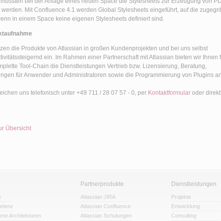
 mussten bei der Anlage eines neuen Space die Stylesheets zur Erzeugung von P
t werden. Mit Confluence 4.1 werden Global Stylesheets eingeführt, auf die zugegri
wenn in einem Space keine eigenen Stylesheets definiert sind.
ktaufnahme
tzen die Produkte von Atlassian in großen Kundenprojekten und bei uns selbst
tivitätssteigernd ein. Im Rahmen einer Partnerschaft mit Atlassian bieten wir Ihnen 
mplette Tool-Chain die Dienstleistungen Vertrieb bzw. Lizensierung, Beratung,
ngen für Anwender und Administratoren sowie die Programmierung von Plugins an
reichen uns telefonisch unter +49 711 / 28 07 57 - 0, per
Kontaktformular
oder direkt
.
ur Übersicht
Partnerprodukte
Dienstleistungen
e
Atlassian JIRA
Projekte
etenz
Atlassian Confluence
Entwicklung
erte Architekturen
Atlassian Schulungen
Consulting