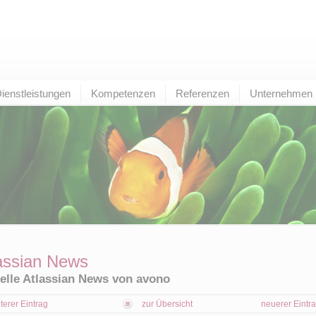
ienstleistungen
Kompetenzen
Referenzen
Unternehmen
assian News
elle Atlassian News von avono
lterer Eintrag
zur Übersicht
neuerer Eintr