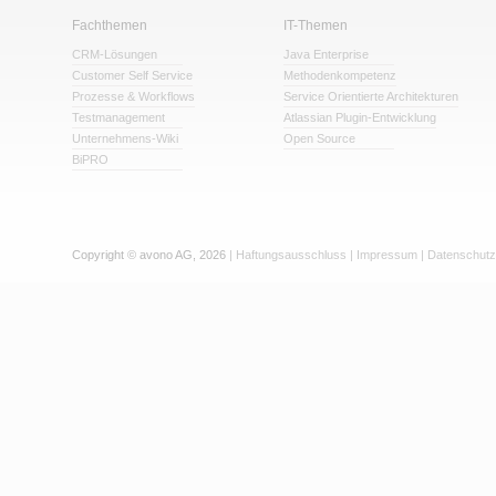
Fachthemen
IT-Themen
CRM-Lösungen
Java Enterprise
Customer Self Service
Methodenkompetenz
Prozesse & Workflows
Service Orientierte Architekturen
Testmanagement
Atlassian Plugin-Entwicklung
Unternehmens-Wiki
Open Source
BiPRO
Copyright © avono AG, 2026
|
Haftungsausschluss
|
Impressum
|
Datenschutz