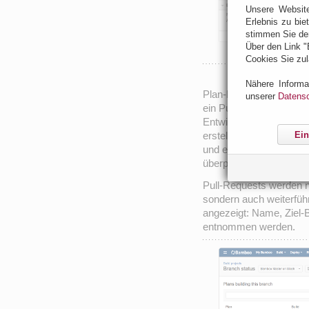
Unsere Websit
Erlebnis zu bie
stimmen Sie de
Über den Link "
Cookies Sie zul
Nähere Informa
Plan-Branches können 
unserer
Datensc
ein Pull-Request erstell
Entwickler melden ihre 
Ein
erstellen. Der Bamboo-
und es kann ein CI-Buil
überprüft und ggf. auch
Pull-Requests werden n
sondern auch weiterfüh
angezeigt: Name, Ziel-
entnommen werden.