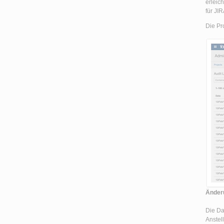
erleic
für JI
Die Pr
Änderu
Die Da
Anstel