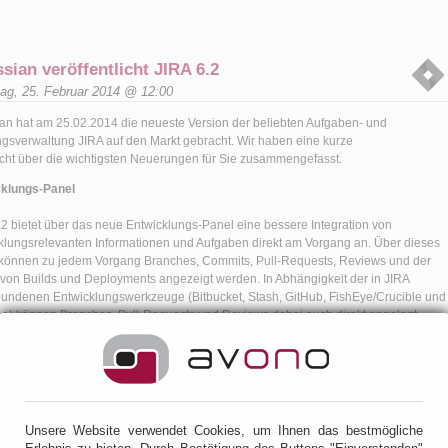
ssian veröffentlicht JIRA 6.2
tag, 25. Februar 2014 @ 12:00
ian hat am 25.02.2014 die neueste Version der beliebten Aufgaben- und
gsverwaltung JIRA auf den Markt gebracht. Wir haben eine kurze
cht über die wichtigsten Neuerungen für Sie zusammengefasst.
cklungs-Panel
.2 bietet über das neue Entwicklungs-Panel eine bessere Integration von
klungsrelevanten Informationen und Aufgaben direkt am Vorgang an. Über dieses
können zu jedem Vorgang Branches, Commits, Pull-Requests, Reviews und der
 von Builds und Deployments angezeigt werden. In Abhängigkeit der in JIRA
undenen Entwicklungswerkzeuge (Bitbucket, Stash, GitHub, FishEye/Crucible und
) können Branches, Pull-Requests und Reviews dabei auch direkt angelegt
n.
Unsere Website verwendet Cookies, um Ihnen das bestmögliche