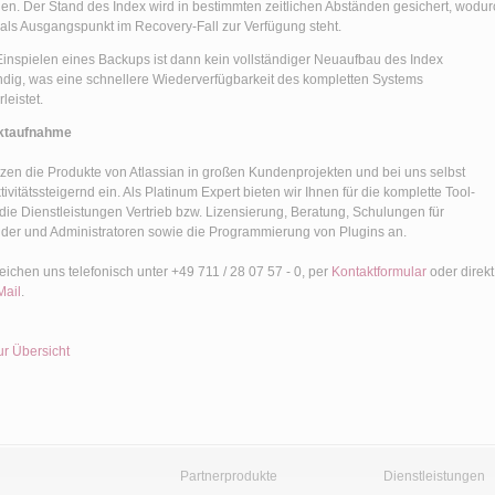
n. Der Stand des Index wird in bestimmten zeitlichen Abständen gesichert, wodur
 als Ausgangspunkt im Recovery-Fall zur Verfügung steht.
inspielen eines Backups ist dann kein vollständiger Neuaufbau des Index
dig, was eine schnellere Wiederverfügbarkeit des kompletten Systems
leistet.
ktaufnahme
tzen die Produkte von Atlassian in großen Kundenprojekten und bei uns selbst
ivitätssteigernd ein. Als Platinum Expert bieten wir Ihnen für die komplette Tool-
die Dienstleistungen Vertrieb bzw. Lizensierung, Beratung, Schulungen für
er und Administratoren sowie die Programmierung von Plugins an.
reichen uns telefonisch unter +49 711 / 28 07 57 - 0, per
Kontaktformular
oder direkt
Mail
.
ur Übersicht
Partnerprodukte
Dienstleistungen