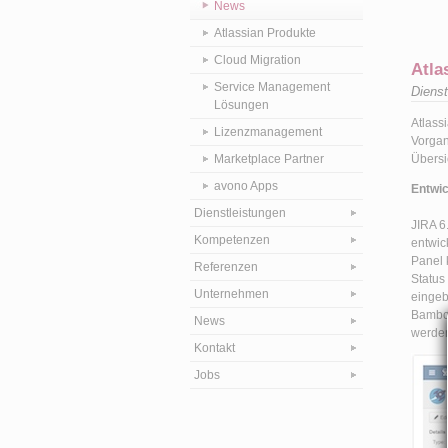
News
Atlassian Produkte
Cloud Migration
Atla
Service Management
Diens
Lösungen
Atlass
Lizenzmanagement
Vorgan
Marketplace Partner
Übersi
avono Apps
Entwi
Dienstleistungen
JIRA 6
Kompetenzen
entwic
Panel 
Referenzen
Status
Unternehmen
eingeb
Bamboo
News
werde
Kontakt
Jobs