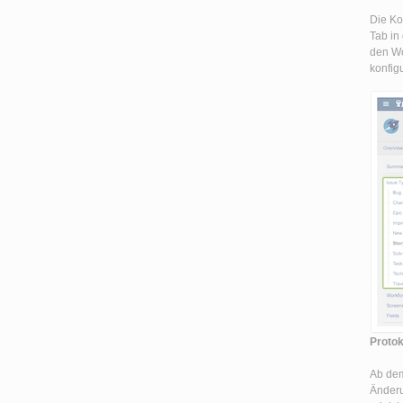
Die Ko
Tab in 
den Wo
konfig
Protok
Ab dem
Änderu