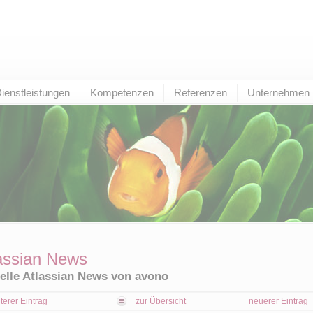
ienstleistungen
Kompetenzen
Referenzen
Unternehmen
assian News
elle Atlassian News von avono
lterer Eintrag
zur Übersicht
neuerer Eintrag