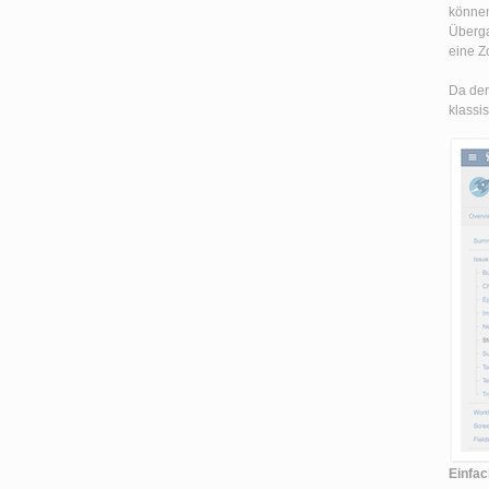
können
Überga
eine Z
Da der
klassi
Einfac