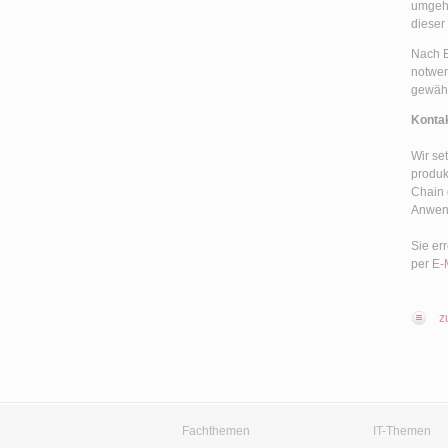
umgehe
dieser
Nach E
notwen
gewähr
Konta
Wir se
produkt
Chain 
Anwend
Sie er
per
E-
z
Fachthemen
IT-Themen