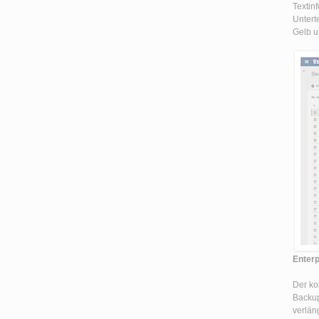
Textin
Untert
Gelb u
Enterp
Der ko
Backup
verlän