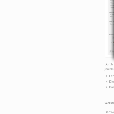
Durch 
jeweil
Feh
Die
Bam
Workf
Der Wo