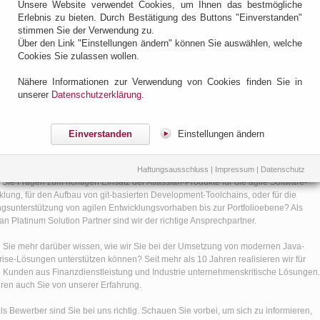
Unsere Website verwendet Cookies, um Ihnen das bestmögliche
Erlebnis zu bieten. Durch Bestätigung des Buttons "Einverstanden"
stimmen Sie der Verwendung zu.
Über den Link "Einstellungen ändern" können Sie auswählen, welche
o auf der OOP 2017 - Atlassian Special Day am 31. Janu
Cookies Sie zulassen wollen.
g, 20. Januar 2017 @ 09:05
en Sie uns auf dem Atlassian-Partner-Stand und informieren Sie sich über
Nähere Informationen zur Verwendung von Cookies finden Sie in
Atlassian-Leistungsportfolio sowie unsere Dienstleistungen aus dem
unserer
Datenschutzerklärung
.
h Java-Enterprise-Lösungen.
 Sie die Gelegenheit, sich am Atlassian Special Day am 31.01.2017 über den
Einverstanden
Einstellungen ändern
 der Atlassian-Tools in praxisorientierten Vorträgen zu informieren (
Programm des
l Days
)
Haftungsausschluss
|
Impressum
|
Datenschutz
Sie Fragen zum richtigen Einsatz der Atlassian-Produkte für die agile Software-
klung, für den Aufbau von git-basierten Development-Toolchains, oder für die
gsunterstützung von agilen Entwicklungsvorhaben bis zur Portfolioebene? Als
ian Platinum Solution Partner sind wir der richtige Ansprechpartner.
 Sie mehr darüber wissen, wie wir Sie bei der Umsetzung von modernen Java-
rise-Lösungen unterstützen können? Seit mehr als 10 Jahren realisieren wir für
 Kunden aus Finanzdienstleistung und Industrie unternehmenskritische Lösungen.
ieren auch Sie von unserer Erfahrung.
ls Bewerber sind Sie bei uns richtig. Schauen Sie vorbei, um sich zu informieren,