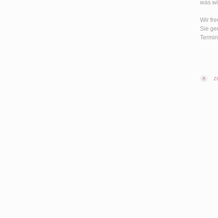
was wi
Wir fr
Sie ge
Termin
z