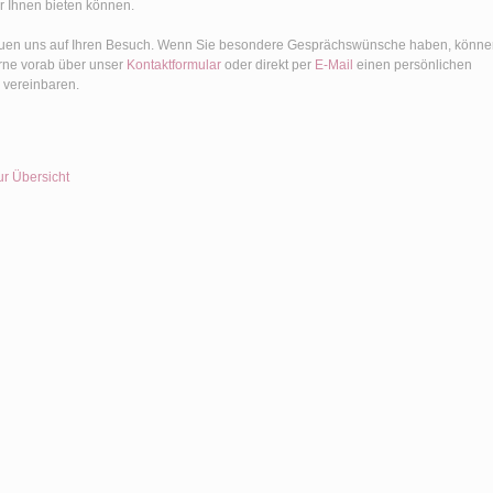
r Ihnen bieten können.
euen uns auf Ihren Besuch. Wenn Sie besondere Gesprächswünsche haben, könn
rne vorab über unser
Kontaktformular
oder direkt per
E-Mail
einen persönlichen
 vereinbaren.
ur Übersicht