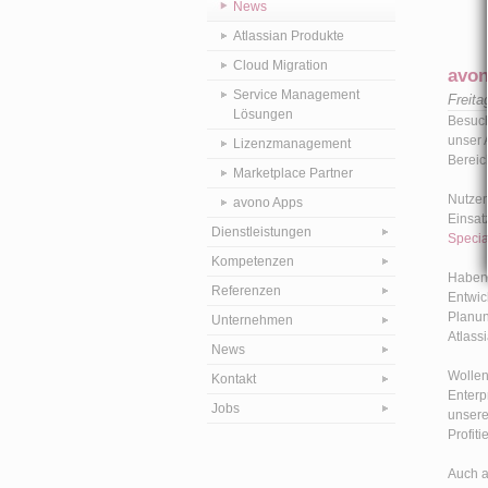
News
Atlassian Produkte
Cloud Migration
avon
Service Management
Freita
Lösungen
Besuch
unser 
Lizenzmanagement
Bereic
Marketplace Partner
Nutzen
avono Apps
Einsatz
Dienstleistungen
Specia
Kompetenzen
Haben 
Referenzen
Entwic
Planun
Unternehmen
Atlass
News
Wollen
Kontakt
Enterp
Jobs
unsere
Profit
Auch a