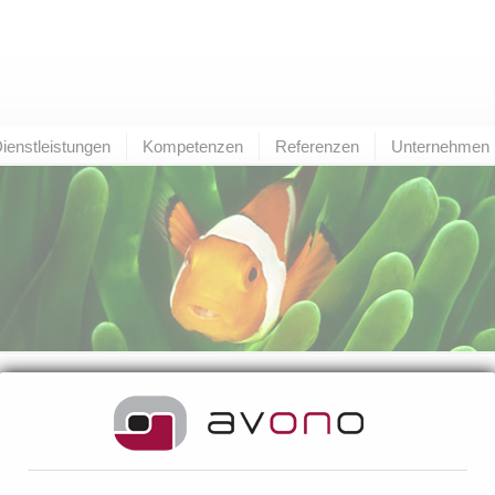
ienstleistungen
Kompetenzen
Referenzen
Unternehmen
assian News
elle Atlassian News von avono
lterer Eintrag
zur Übersicht