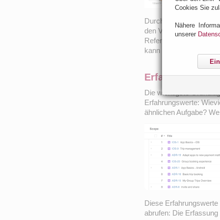
Cookies Sie zul
Durch eine eigene Visua
Nähere Informa
den Vorgängen) hat man
unserer
Datensc
Referenzpunkt. Engpäs
kann gezielt gegengest
Ein
Erfahrungswert
Die wichtigste Grundla
Erfahrungswerte: Wievie
ähnlichen Aufgabe? We
Diese Erfahrungswerte 
abrufen: Die Erfassung 