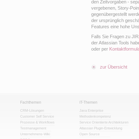
den Zeitvorgaben - sepa
vergebenen, Story-Poin
gegenübergestellt werde
der ursprünglich gesch
Features eine hohe Uns
Falls Sie Fragen zu JIR
der Atlassian Tools ha
oder per
Kontaktformul
zur Übersicht
Fachthemen
IT-Themen
CRM-Lösungen
Java Enterprise
Customer Self Service
Methodenkompetenz
Prozesse & Workflows
Service Orientierte Architekturen
Testmanagement
Atlassian Plugin-Entwicklung
Unternehmens-Wiki
Open Source