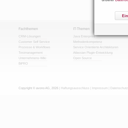
Ein
Fachthemen
IT-Themen
CRM-Lösungen
Java Enterprise
Customer Self Service
Methodenkompetenz
Prozesse & Workflows
Service Orientierte Architekturen
Testmanagement
Atlassian Plugin-Entwicklung
Unternehmens-Wiki
Open Source
BiPRO
Copyright © avono AG, 2026
|
Haftungsausschluss
|
Impressum
|
Datenschutz