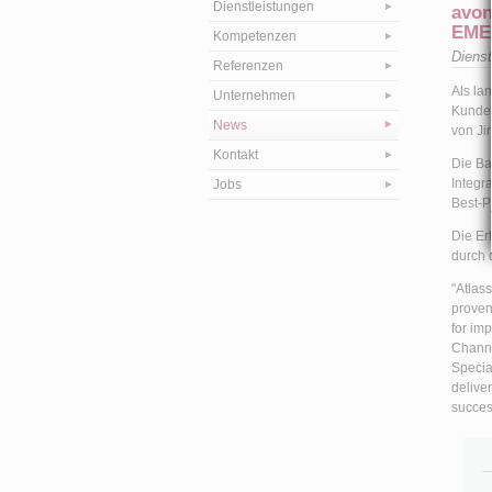
Dienstleistungen
avon
EME
Kompetenzen
Diens
Referenzen
Als la
Unternehmen
Kunden
News
von Ji
Kontakt
Die Ba
Integr
Jobs
Best-P
Die Er
durch 
"Atlas
proven
for imp
Channe
Specia
delive
succes