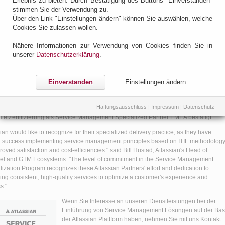
Erlebnis zu bieten. Durch Bestätigung des Buttons "Einverstanden"
o ist Atlassian Specialized Partner Service Management
stimmen Sie der Verwendung zu.
A
Über den Link "Einstellungen ändern" können Sie auswählen, welche
tag, 30. September 2025 @ 08:49
Cookies Sie zulassen wollen.
ngjähriger Atlassian Platinum Solution Partner unterstützt avono ihre
Nähere Informationen zur Verwendung von Cookies finden Sie in
, bei der Einführung von Service Management Lösungen auf der Basis
unserer
Datenschutzerklärung
.
ra Service Management.
ndbreite umfasst dabei die Ablösung von Legacy Service Managementsystemen,
Einverstanden
Einstellungen ändern
ationen mit Drittsystemen, Modellierung von CMDBs, Beratungen und Workshops z
ractices bei der Einführung von Service Management Lösungen.
Haftungsausschluss
|
Impressum
|
Datenschutz
fahrung sus zahlreichen erfolgreichen Kundenprojekten wurde seitens Atlassian jet
die Zertifizierung als Service Management Specialized Partner EMEA bestätigt.
sian would like to recognize
for their specialized delivery practice, as they have
 success implementing service management principles based on ITIL methodolog
roved satisfaction and cost-efficiencies." said Bill Hustad, Atlassian's Head of
l and GTM Ecosystems. "The level of commitment in the Service Management
lization Program recognizes these Atlassian Partners' effort and dedication to
ring consistent, high-quality services to optimize a customer's experience and
s."
Wenn Sie Interesse an unseren Dienstleistungen bei der
Einführung von Service Management Lösungen auf der Bas
der Atlassian Plattform haben, nehmen Sie mit uns Kontakt